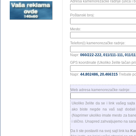
Adresa kamenorezačke radnje (ulica i br
Poštanski broj:
Mesto:
Telefon(i) kamenorezačke radnje:
Napr:
060/222-222, 011/111-111, 011/11
GPS koordinate (Ukoliko želite tačan pr
Napr:
44.802486, 20.466315
Trebate 
Web adresa kamenorezačke radnje:
Ukoliko želite da se i link vašeg sajt
ako biste negde na vaš sajt dodal
(Naprimer ukoliko imate mesto za banere
i slično. Unapred zahvaljujemo na sarad
Da li ste postavili na svoj sajt link ka
Ka