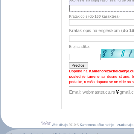
Ako jeste, na kojoj vašoj stranici se on 
Kratak opis (
do 160 karaktera
)
Kratak opis na engleskom (
do 16
Broj sa slike:
D
opune na
KamenorezackeRadnje.cu
poslednje izmene
sa desne strane. (u
podatke, a vaša dopuna se ne vide na sa
Email: webmaster.cu.rs
gmail.
Web dizajn
2010 ©
Kamenorezačke radnje
|
Izrada sajta