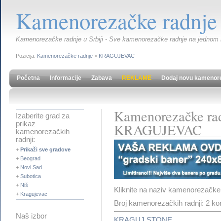
Kamenorezačke radnje
Kamenorezačke radnje u Srbiji - Sve kamenorezačke radnje na jednom me
Pozicija:
Kamenorezačke radnje
>
KRAGUJEVAC
Početna
Informacije
Zabava
REKLAME
Dodaj novu kamenor
Kamenorezačke rad
Izaberite grad za
prikaz
KRAGUJEVAC
kamenorezačkih
radnji:
+
Prikaži sve gradove
+
Beograd
+
Novi Sad
+
Subotica
+
Niš
Kliknite na naziv kamenorezačke 
+
Kragujevac
Broj kamenorezačkih radnji: 2 k
Naš izbor
KRAGUJ STONE