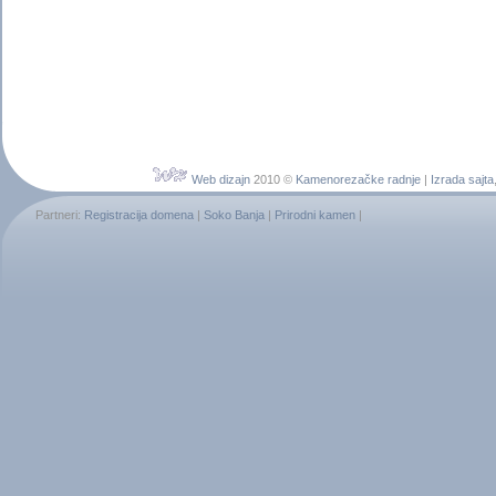
Web dizajn
2010 ©
Kamenorezačke radnje
|
Izrada sajta
Partneri:
Registracija domena
|
Soko Banja
|
Prirodni kamen
|